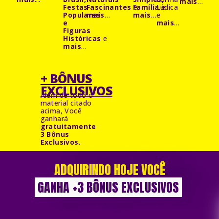
mais
…
Festas
Fascinantes
Família
e
Lúdica
e
Populares
mais
…
mais
…
e
e
mais
…
Figuras
Históricas
e
mais
…
+ BÔNUS
EXCLUSIVOS
Além de todo o
material citado
acima, Você
ganhará
gratuitamente
3 Bônus
Exclusivos.
ADQUIRINDO HOJE VOCÊ
GANHA +3 BÔNUS EXCLUSIVOS