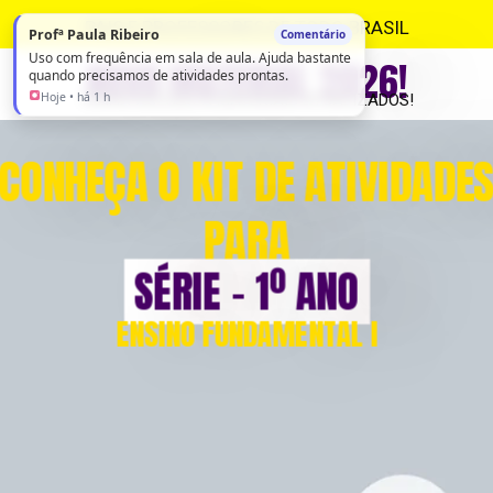
PAIS E PROFESSORES DE TODO BRASIL
Profª Paula Ribeiro
Comentário
Uso com frequência em sala de aula. Ajuda bastante
NOVO MATERIAL 2026!
quando precisamos de atividades prontas.
Hoje • há 1 h
TENHA ACESSO A MATERIAIS ATUALIZADOS!
CONHEÇA O KIT DE ATIVIDADE
PARA
SÉRIE – 1º ANO
ENSINO FUNDAMENTAL I