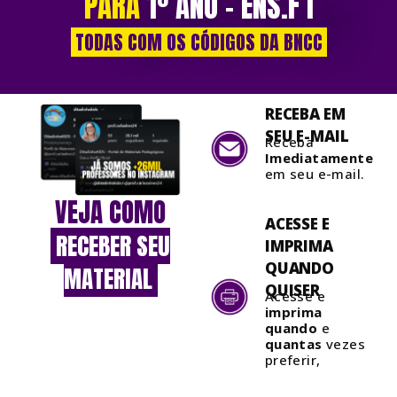
PARA
1º ANO – ENS.F I
TODAS COM OS CÓDIGOS DA BNCC
RECEBA EM
SEU
E-MAIL
Receba
Imediatamente
em seu e-mail.
VEJA COMO
ACESSE E
RECEBER SEU
IMPRIMA
QUANDO
MATERIAL
QUISER
Acesse e
imprima
quando
e
quantas
vezes
preferir,