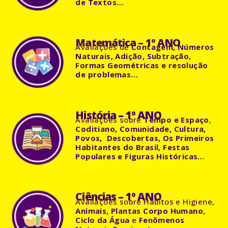
de Textos…
Matemática – 1º ANO
Avaliações
de
Contagem, Números
Naturais, Adição, Subtração,
Formas Geométricas e resolução
de problemas…
História – 1º ANO
Avaliações
sobre
Tempo e Espaço
,
Coditiano, Comunidade, Cultura,
Povos,
Descobertas, Os Primeiros
Habitantes do Brasil, Festas
Populares e Figuras Históricas…
Ciências – 1º ANO
Avaliações
sobre Hábitos e Higiene,
Animais, Plantas Corpo Humano,
Ciclo da Água
e
Fenômenos