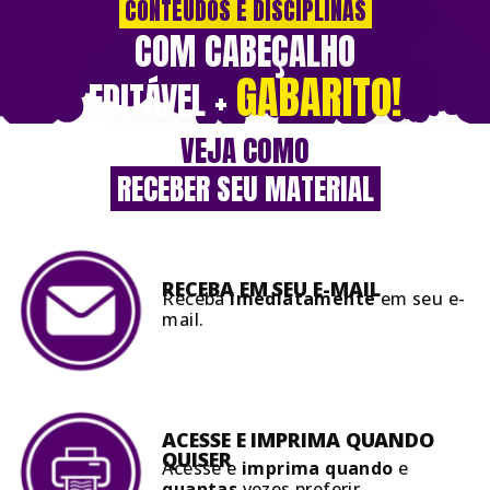
CONTEÚDOS E DISCIPLINAS
COM CABEÇALHO
GABARITO
!
EDITÁVEL +
VEJA COMO
RECEBER SEU MATERIAL
RECEBA EM SEU
E-MAIL
Receba
Imediatamente
em seu e-
mail.
ACESSE E IMPRIMA QUANDO
QUISER
Acesse e
imprima quando
e
quantas
vezes preferir.