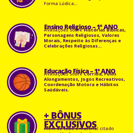
Forma Lúdica…
Ensino Religioso – 1º ANO
Avaliações
sobre
Histórias Bíblicas,
Personagens Religiosos, Valores
Morais, Respeito às Diferenças e
Celebrações Religiosas…
Educação Física – 1º ANO
Avaliações
sobre
Corrida, Pulos
Alongamentos, Jogos Recreativos,
Coordenação Motora e Hábitos
Saúdáveis.
+ BÔNUS
EXCLUSIVOS
Além de todo o material citado