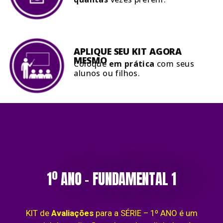
APLIQUE SEU KIT AGORA
MESMO
Coloque
em prática
com seus
alunos ou filhos.
1º ANO – FUNDAMENTAL 1
KIT de
Avaliações
para a SÉRIE –
1º ANO é um