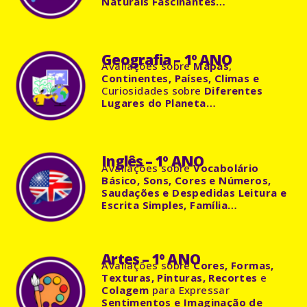
Naturais Fascinantes…
Geografia – 1º ANO
Avaliações
sobre
Mapas
,
Continentes, Países, Climas e
Curiosidades sobre
Diferentes
Lugares do Planeta…
Inglês – 1º ANO
Avaliações
sobre
Vocabolário
Básico, Sons, Cores e Números,
Saudações e Despedidas Leitura e
Escrita Simples, Família…
Artes – 1º ANO
Avaliações
sobre
Cores, Formas,
Texturas, Pinturas, Recortes
e
Colagem
para Expressar
Sentimentos e Imaginação de