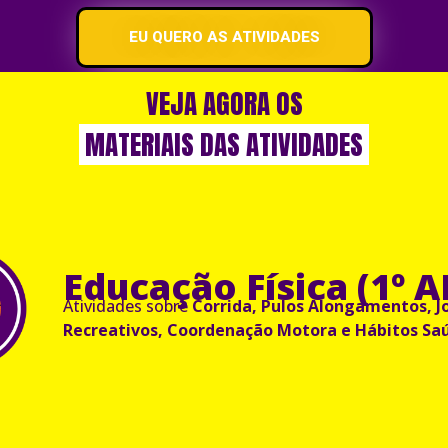
EU QUERO AS ATIVIDADES
VEJA AGORA OS
MATERIAIS DAS ATIVIDADES
Educação Física (1º 
Atividades sobre
Corrida, Pulos Alongamentos, J
Recreativos, Coordenação Motora e Hábitos Saú