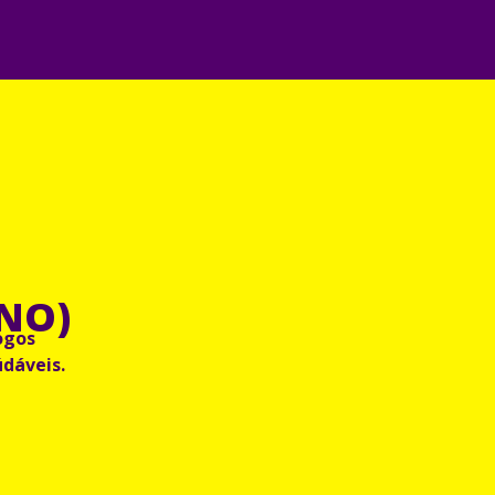
ANO)
ogos
dáveis.