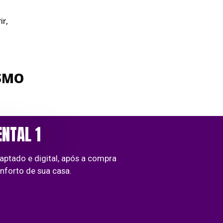
ir,
ESMO
ENTAL 1
aptado e digital, após a compra
nforto de sua casa.