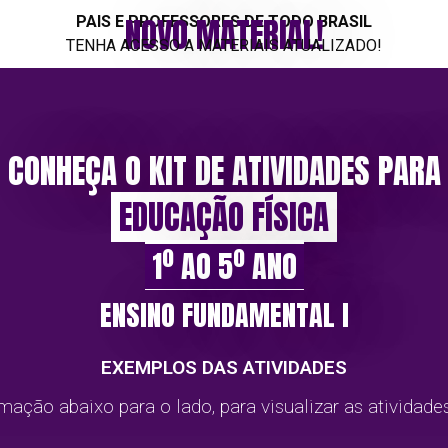
NOVO MATERIAL!
PAIS E PROFESSORES DE TODO BRASIL
TENHA ACESSO A MATERIAIS ATUALIZADO!
CONHEÇA O KIT DE ATIVIDADES PARA
EDUCAÇÃO FÍSICA
1º AO 5º ANO
ENSINO FUNDAMENTAL l
EXEMPLOS DAS ATIVIDADES
mação abaixo para o lado, para visualizar as atividade