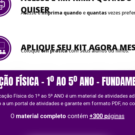
QUISER
Acesse e
imprima quando
e
quantas
vezes prefer
APLIQUE SEU KIT AGORA M
Coloque
em prática
com seus alunos ou filhos.
ÃO FÍSICA – 1º AO 5º ANO – FUNDAM
ção Física do 1º ao 5º ANO é um material de atividades ad
 a um portal de atividades e garante em formato PDF, no co
O
material
completo
contém
+300
p
áginas