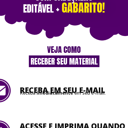
GABARITO
!
EDITÁVEL +
VEJA COMO
RECEBER SEU MATERIAL
RECEBA EM SEU
E-MAIL
Receba
Imediatamente
em seu e-mail.
ACESSE E IMPRIMA QUANDO