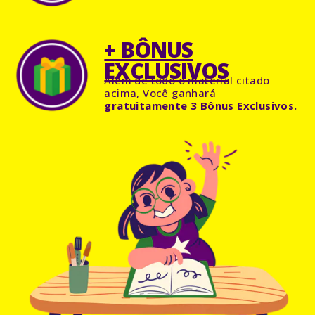
+ BÔNUS
EXCLUSIVOS
Além de todo o material citado
acima, Você ganhará
gratuitamente 3 Bônus Exclusivos.