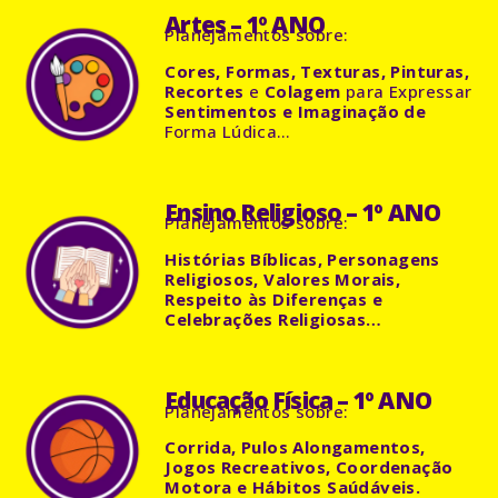
Artes – 1º ANO
Planejamentos
sobre:
Cores, Formas, Texturas, Pinturas,
Recortes
e
Colagem
para Expressar
Sentimentos e Imaginação de
Forma Lúdica…
Ensino Religioso – 1º ANO
Planejamentos
sobre:
Histórias Bíblicas, Personagens
Religiosos, Valores Morais,
Respeito às Diferenças e
Celebrações Religiosas…
Educação Física – 1º ANO
Planejamentos
sobre:
Corrida, Pulos Alongamentos,
Jogos Recreativos, Coordenação
Motora e Hábitos Saúdáveis.