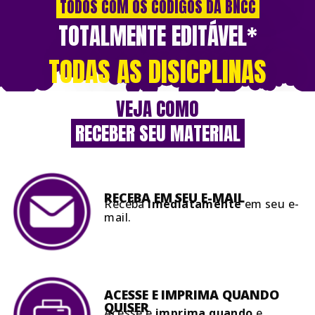
TODOS COM OS CÓDIGOS DA BNCC
TOTALMENTE
EDITÁVEL*
TODAS AS DISICPLINAS
VEJA COMO
RECEBER SEU MATERIAL
RECEBA EM SEU
E-MAIL
Receba
Imediatamente
em seu e-
mail.
ACESSE E IMPRIMA QUANDO
QUISER
Acesse e
imprima quando
e