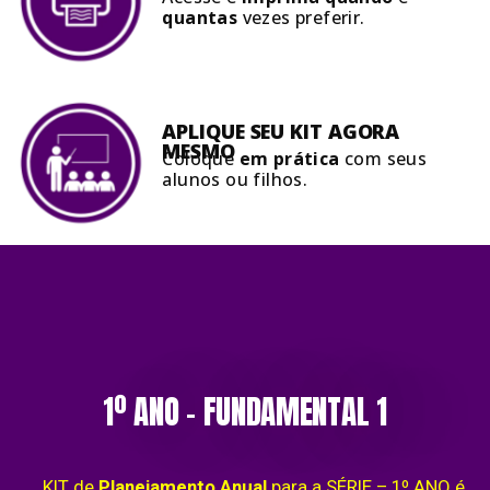
quantas
vezes preferir.
APLIQUE SEU KIT AGORA
MESMO
Coloque
em prática
com seus
alunos ou filhos.
1º ANO – FUNDAMENTAL 1
KIT de
Planejamento Anual
para a SÉRIE –
1º ANO é