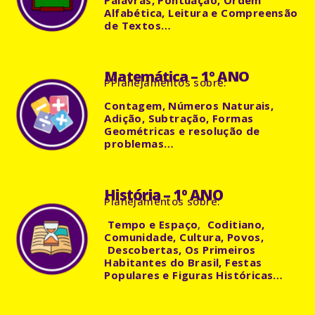
Alfabética, Leitura e Compreensão
de Textos…
Matemática – 1º ANO
P
Planejamentos
sobre:
Contagem, Números Naturais,
Adição, Subtração, Formas
Geométricas e resolução de
problemas…
História – 1º ANO
Planejamentos
sobre:
Tempo e Espaço
,
Coditiano,
Comunidade, Cultura, Povos,
Descobertas, Os Primeiros
Habitantes do Brasil, Festas
Populares e Figuras Históricas…