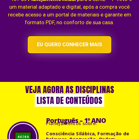
um material adaptado e digital, após a compra você
recebe acesso a um portal de materiais e garante em
formato PDF, no conforto de sua casa.
EU QUERO CONHECER MAIS
VEJA AGORA AS DISCIPLINAS
LISTA DE CONTEÚDOS
Português – 1º ANO
Planejamentos
sobre:
Consciência Silábica, Formação de
Palavras, Pontuação, Ordem