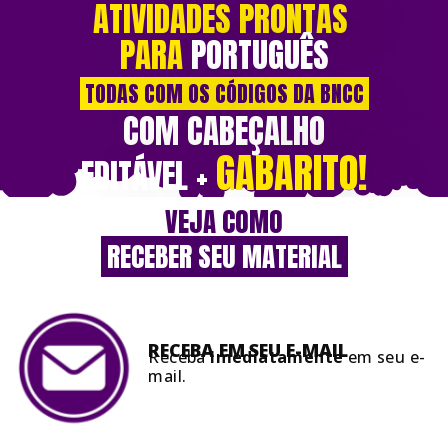
ATIVIDADES PRONTAS
PARA
PORTUGUÊS
TODAS COM OS CÓDIGOS DA BNCC
COM CABEÇALHO
GABARITO
!
EDITÁVEL +
VEJA COMO
RECEBER SEU MATERIAL
RECEBA EM SEU
E-MAIL
Receba
Imediatamente
em seu e-
mail.