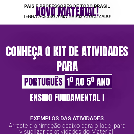
PAIS E PROFESSORES DE TODO BRASIL
NOVO MATERIAL!
TENHA ACESSO A MATERIAIS ATUALIZADO!
CONHEÇA O KIT DE ATIVIDADES
PARA
PORTUGUÊS
1º AO 5º ANO
ENSINO FUNDAMENTAL l
EXEMPLOS DAS ATIVIDADES
Arraste a animação abaixo para o lado, para
visualizar as atividades do Material.