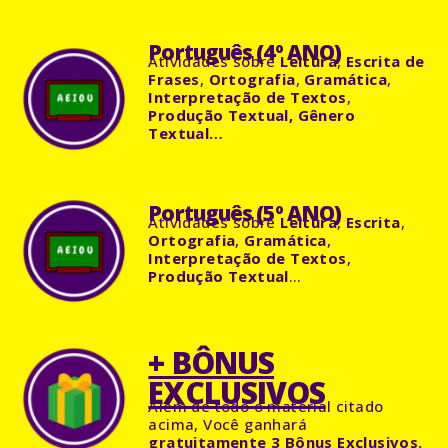
Português (4º ANO)
Atividades sobre
Leitura
,
Escrita de
Frases
,
Ortografia
,
Gramática
,
Interpretação de Textos
,
Produção Textual, Gênero
Textual…
Português (5º ANO)
Atividades sobre
Leitura
,
Escrita
,
Ortografia
,
Gramática
,
Interpretação de Textos
,
Produção Textual
…
+ BÔNUS
EXCLUSIVOS
Além de todo o material citado
acima, Você ganhará
gratuitamente 3 Bônus Exclusivos.