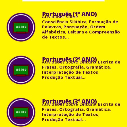
Português (1º ANO)
Atividades sobre
Consciência Silábica, Formação de
Palavras, Pontuação, Ordem
Alfabética, Leitura e Compreensão
de Textos…
Português (2º ANO)
Atividades sobre
Leitura
,
Escrita de
Frases
,
Ortografia
,
Gramática
,
Interpretação de Textos
,
Produção Textual
…
Português (3º ANO)
Atividades sobre
Leitura
,
Escrita de
Frases
,
Ortografia
,
Gramática
,
Interpretação de Textos
,
Produção Textual…