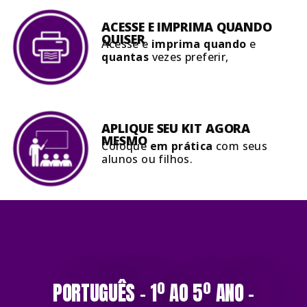
ACESSE E IMPRIMA QUANDO
QUISER
Acesse e
imprima quando
e
quantas
vezes preferir,
APLIQUE SEU KIT AGORA
MESMO
Coloque
em prática
com seus
alunos ou filhos.
PORTUGUÊS – 1º AO 5º ANO –