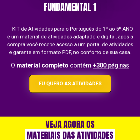
FUNDAMENTAL 1
KIT de Atividades para o Português do 1º ao 5º ANO
é um material de atividades adaptado e digital, após a
compra você recebe acesso a um portal de atividades
e garante em formato PDF, no conforto de sua casa.
O
material
completo
contém
+300
p
áginas
EU QUERO AS ATIVIDADES
VEJA AGORA OS
MATERIAIS DAS ATIVIDADES